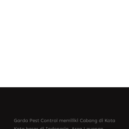
pilihan utama untuk solusi Jasa Anti
Rayap Jakarta Timur. Anti Rayap yang
Bagus Apa? Untuk mengatasi masalah
rayap,…
Know More
Garda Pest Control memiliki Cabang di Kota
Kota besar di Indonesia. Area Layanan