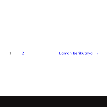
Anda…
Know More
1
2
Laman Berikutnya
→