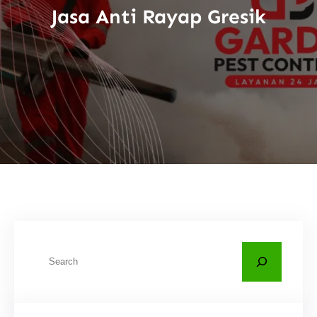
Jasa Anti Rayap Gresik
C
a
r
i